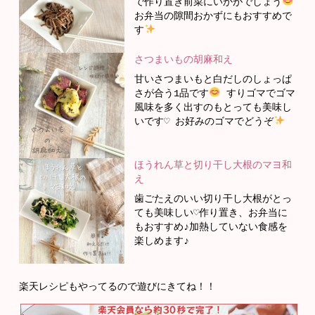
で作り置き前菜にいかがでしょう
お弁当の隙間おかずにもおすすめで
す
さつまいもの胡麻和え
甘いさつまいもと白だしのしょっぱ
さが合う1品です
すりゴマでゴマ
風味を多く出すのもとっても美味し
いです♡ お好みのゴマでどうぞ
ほうれん草と切り干し大根のマヨ和
え
歯ごたえのいい切り干し大根がとっ
ても美味しい♡作り置き、お弁当に
もおすすめ♪加熱していない食感を
楽しめます♪
楽天レシピもやってるので遊びにきてね！！