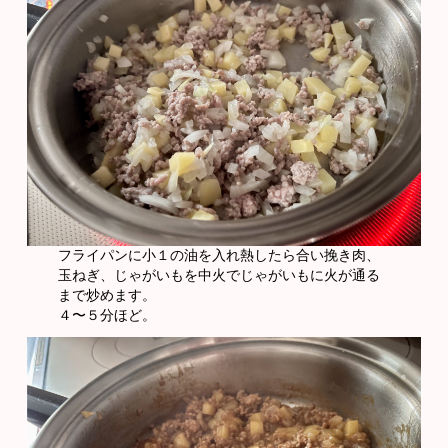
フライパンに小１の油を入れ熱したら合い挽き肉、
玉ねぎ、じゃがいもを中火でじゃがいもに火が通る
まで炒めます。
４〜５分ほど。