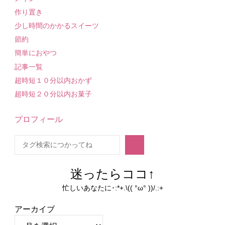
作り置き
少し時間のかかるスイーツ
節約
簡単におやつ
記事一覧
超時短１０分以内おかず
超時短２０分以内お菓子
プロフィール
検
索
迷ったらココ↑
忙しいあなたに･:*+.\(( °ω° ))/.:+
アーカイブ