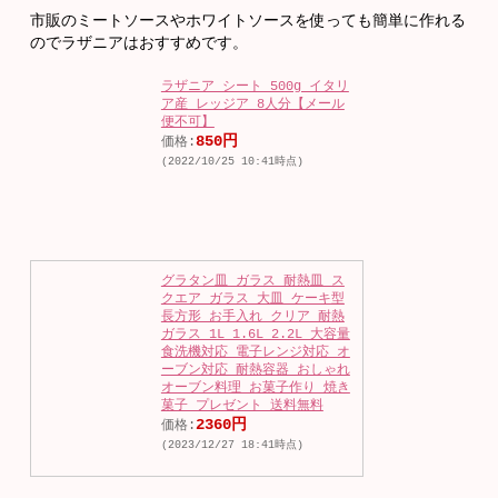
市販のミートソースやホワイトソースを使っても簡単に作れる
のでラザニアはおすすめです。
ラザニア シート 500g イタリ
ア産 レッジア 8人分【メール
便不可】
850円
価格:
(2022/10/25 10:41時点)
グラタン皿 ガラス 耐熱皿 ス
クエア ガラス 大皿 ケーキ型
長方形 お手入れ クリア 耐熱
ガラス 1L 1.6L 2.2L 大容量
食洗機対応 電子レンジ対応 オ
ーブン対応 耐熱容器 おしゃれ
オーブン料理 お菓子作り 焼き
菓子 プレゼント 送料無料
2360円
価格:
(2023/12/27 18:41時点)