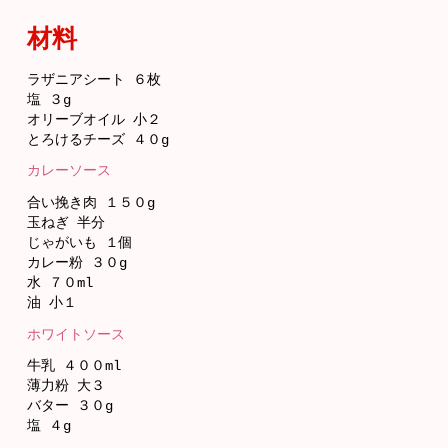
材料
ラザニアシート ６枚
塩 ３g
オリーブオイル 小２
とろけるチーズ ４０g
カレーソース
合い挽き肉 １５０g
玉ねぎ 半分
じゃがいも １個
カレー粉 ３０g
水 ７０ml
油 小１
ホワイトソース
牛乳 ４００ml
薄力粉 大３
バター ３０g
塩 ４g