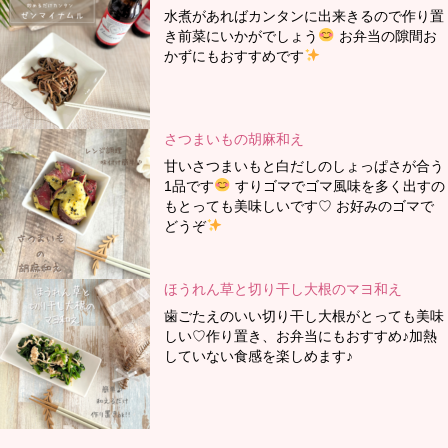
水煮があればカンタンに出来きるので作り置
き前菜にいかがでしょう
お弁当の隙間お
かずにもおすすめです
さつまいもの胡麻和え
甘いさつまいもと白だしのしょっぱさが合う
1品です
すりゴマでゴマ風味を多く出すの
もとっても美味しいです♡ お好みのゴマで
どうぞ
ほうれん草と切り干し大根のマヨ和え
歯ごたえのいい切り干し大根がとっても美味
しい♡作り置き、お弁当にもおすすめ♪加熱
していない食感を楽しめます♪