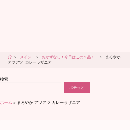
ホ
メイン
おかずなし！今日はこの１品！
まろやか
ー
アツアツ カレーラザニア
ム
検索
ポチッと
ホーム
»
まろやか アツアツ カレーラザニア