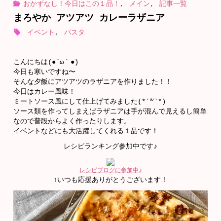
おかずなし！今日はこの１品！
,
メイン
,
記事一覧
まろやか アツアツ カレーラザニア
イベント
,
パスタ
こんにちは(●´ω｀●)
今日も寒いですね〜
そんな夕飯にアツアツのラザニアを作りました！！
今日はカレー風味！
ミートソース風にして仕上げてみました(*´꒳`*)
ソース類を作ってしまえばラザニアは手が混んで見えるし簡単
なので普段からよく作ったりします。
イベントなどにも大活躍してくれる１品です！
レシピランキング参加中です♪
レシピブログに参加中♪
↑いつも応援ありがとうございます！