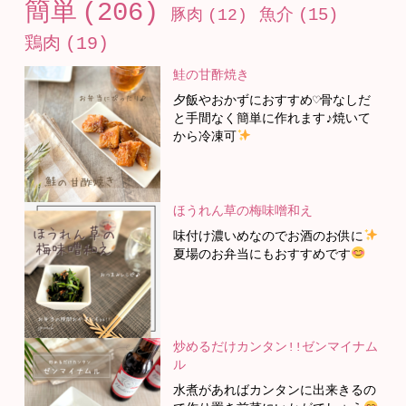
簡単
(206)
魚介
(15)
豚肉
(12)
鶏肉
(19)
鮭の甘酢焼き
夕飯やおかずにおすすめ♡骨なしだ
と手間なく簡単に作れます♪焼いて
から冷凍可
ほうれん草の梅味噌和え
味付け濃いめなのでお酒のお供に
夏場のお弁当にもおすすめです
炒めるだけカンタン!!ゼンマイナム
ル
水煮があればカンタンに出来きるの