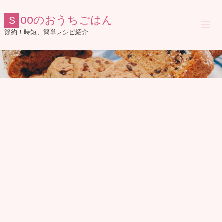
コ
ン
S
O
O
の
お
う
ち
ご
は
ん
テ
節約！時短、簡単レシピ紹介
ン
ツ
へ
ス
キ
ッ
プ