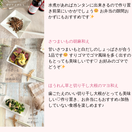
水煮があればカンタンに出来きるので作り置
き前菜にいかがでしょう
お弁当の隙間お
かずにもおすすめです
さつまいもの胡麻和え
甘いさつまいもと白だしのしょっぱさが合う
1品です
すりゴマでゴマ風味を多く出すの
もとっても美味しいです♡ お好みのゴマで
どうぞ
ほうれん草と切り干し大根のマヨ和え
歯ごたえのいい切り干し大根がとっても美味
しい♡作り置き、お弁当にもおすすめ♪加熱
していない食感を楽しめます♪