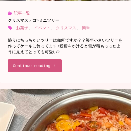
だ
ク
記事一覧
け！
ッ
クリスマスデコ♡ミニツリー
バ
お菓子
,
イベント
,
クリスマス
,
簡単
キ
ー
飾りにちっちゃいツリーは如何ですか？？毎年小さいツリーを
ー"
作ってケーキに飾ってます♪粉糖をかけると雪が積もっったよ
ベ
うに見えてとっても可愛い♡
キ
"ク
Continue reading
ュ
リ
ー
ス
味
マ
の
ス
ス
デ