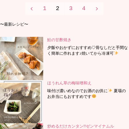
&
1
2
3
4
単
投
和
ジ
〜最新レシピ〜
稿
風
ン
の
ダ
鮭の甘酢焼き
ジ
夕飯やおかずにおすすめ♡骨なしだと手間な
ペ
レ"
く簡単に作れます♪焼いてから冷凍可
ャ
ー
ー
ジ
ほうれん草の梅味噌和え
ク
送
味付け濃いめなのでお酒のお供に
夏場の
ッ
お弁当にもおすすめです
り
キ
ー"
炒めるだけカンタン!!ゼンマイナムル