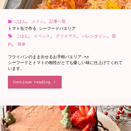
ペ
コ
ア
ごはん
,
メイン
,
記事一覧
♡
トマト缶で作る シーフードパエリア
リ
ミ
ごはん
,
イベント
,
クリスマス
,
バレンタイン
,
節
約
,
簡単
ブ"
ニ
フライパンのまま出せるお手軽パエリア.•♬
ツ
シーフードとトマトの相性がとても優しい味に仕上げてくれて
います。
リ
"ト
Continue reading
ー"
マ
ト
缶