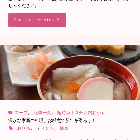
ミ
しみください。
ニ
"オ
Continue reading
チ
ー
ョ
ブ
コ
ン
ド
で
ー
味
ナ
わ
ッ
スープ
,
記事一覧
,
超時短１０分以内おかず
う
温かな家庭の料理、お雑煮で新年を彩ろう！
ツ
ハ
おせち
,
イベント
,
簡単
♡"