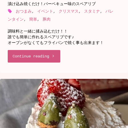
漬け込み焼くだけ！バーベキュー味のスペアリブ
簡
おつまみ
,
イベント
,
クリスマス
,
スタミナ
,
バレ
ンタイン
,
簡単
,
豚肉
単
調味料と一緒に揉み込むだけ！！
お
誰でも簡単に作れるスペアリブです♪
オーブンがなくてもフライパンで焼く事も出来ます！
や
"漬
Continue reading
つ
け
♪
込
メ
み
レ
焼
ン
く
ゲ