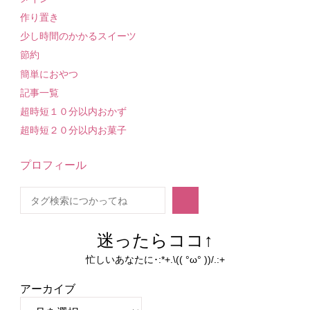
作り置き
少し時間のかかるスイーツ
節約
簡単におやつ
記事一覧
超時短１０分以内おかず
超時短２０分以内お菓子
プロフィール
検
索
迷ったらココ↑
忙しいあなたに･:*+.\(( °ω° ))/.:+
アーカイブ