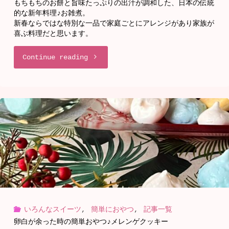
ン
もちもちのお餅と旨味たっぷりの出汁が調和した、日本の伝統
的な新年料理♪お雑煮。
バ
新春ならではな特別な一品で家庭ごとにアレンジがあり家族が
喜ぶ料理だと思います。
ー
"温
Continue reading
グ
か
家
な
庭
家
の
庭
味
の
を
料
グ
いろんなスイーツ
,
簡単におやつ
,
記事一覧
理、
レ
卵白が余った時の簡単おやつ♪メレンゲクッキー