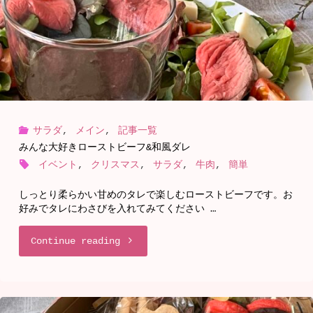
の
ア"
チ
ョ
コ
サラダ
,
メイン
,
記事一覧
レ
みんな大好きローストビーフ&和風ダレ
ー
イベント
,
クリスマス
,
サラダ
,
牛肉
,
簡単
ト
しっとり柔らかい甘めのタレで楽しむローストビーフです。お
好みでタレにわさびを入れてみてください …
ケ
"み
Continue reading
ー
ん
キ"
な