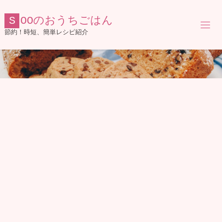
コ
ン
S
O
O
の
お
う
ち
ご
は
ん
テ
節約！時短、簡単レシピ紹介
ン
ツ
へ
ス
キ
ッ
プ