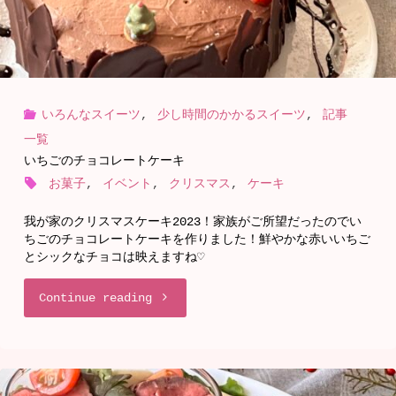
で
作
る
いろんなスイーツ
,
少し時間のかかるスイーツ
,
記事
シ
一覧
ー
いちごのチョコレートケーキ
お菓子
,
イベント
,
クリスマス
,
ケーキ
フ
我が家のクリスマスケーキ2023！家族がご所望だったのでい
ー
ちごのチョコレートケーキを作りました！鮮やかな赤いいちご
とシックなチョコは映えますね♡
ド
"い
Continue reading
パ
ち
エ
ご
リ