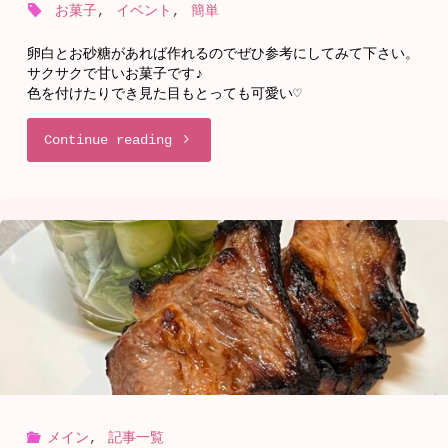
お
お菓子
,
イベント
,
簡単
ー
雑
卵白とお砂糖があれば作れるのでぜひ参考にしてみて下さい。
ド
サクサクで甘いお菓子です♪
煮
色を付けたりでき見た目もとっても可愛い♡
ア
で
"卵
Continue reading
ッ
新
白
プ！"
年
が
を
余
彩
っ
ろ
た
う！"
時
メイン
,
記事一覧
の