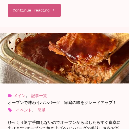
"バ
Continue reading
レ
ン
タ
イ
ン
に
メイン
,
記事一覧
簡
オーブンで味わうハンバーグ 家庭の味をグレードアップ！
単
イベント
,
簡単
♪
ひっくり返す手間もないのでオーブンから出したらすぐ食卓に
出せます♪オーブンで焼き上げるハンバーグの美味しさをお楽