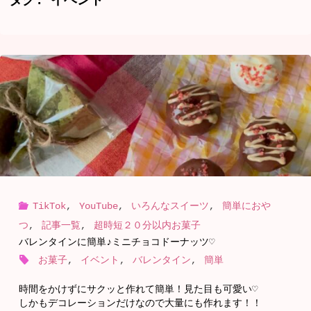
タグ:
イベント
TikTok
,
YouTube
,
いろんなスイーツ
,
簡単におや
つ
,
記事一覧
,
超時短２０分以内お菓子
バレンタインに簡単♪ミニチョコドーナッツ♡
お菓子
,
イベント
,
バレンタイン
,
簡単
時間をかけずにサクッと作れて簡単！見た目も可愛い♡
しかもデコレーションだけなので大量にも作れます！！